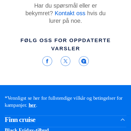
Har du spørsmål eller er
bekymret?
Kontakt oss
hvis du
lurer på noe.
FØLG OSS FOR OPPDATERTE
VARSLER
*Vennligst se her for fullstendige vilkår og betingelser for
kampanjer.
her
.
Finn cruise
Black Friday-tilbud