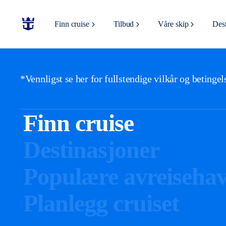
Finn cruise
Tilbud
Våre skip
Dest
*Vennligst se her for fullstendige vilkår og betinge
Finn cruise
Destinasjoner
Populære avreiseha
Planlegg cruiset