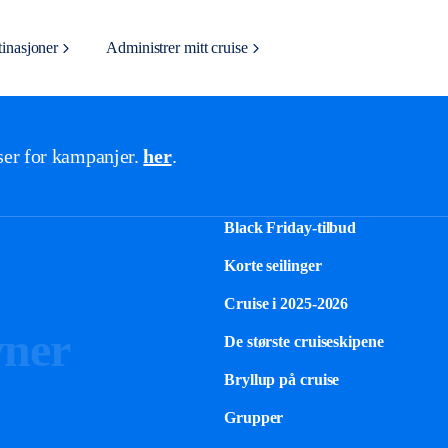
inasjoner
Administrer mitt cruise
lser for kampanjer.
her
.
Black Friday-tilbud
Korte seilinger
Cruise i 2025-2026
vner
De største cruiseskipene
Bryllup på cruise
Grupper