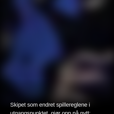
Skipet som endret spillereglene i
utgangspunktet, gjør opp på nytt: