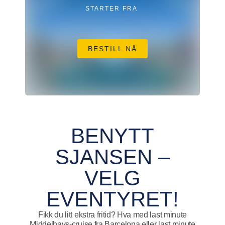
STARTER FRA
BESTILL NÅ
BENYTT
SJANSEN –
VELG
EVENTYRET!
Fikk du litt ekstra fritid? Hva med last minute
Middelhavs-cruise fra Barcelona eller last minute