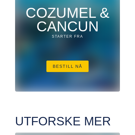
COZUMEL &
CANCUN
STARTER FRA
BESTILL NÅ
UTFORSKE MER