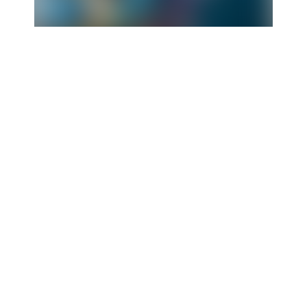
HARMONY
of the Seas
Møt Icon Class
Dette er Icon Class-trippeltrusselen, den beste
familieferien i verden på tre rekordknusende