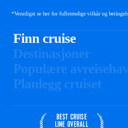
*Vennligst se her for fullstendige vilkår og betinge
Finn cruise
Destinasjoner
Populære avreiseha
Planlegg cruiset