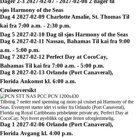
Dager
2-3
2027-02-07 - 2027-02-08
2 dager til
sjøs
Harmony of the Seas
Dag
4
2027-02-09
Charlotte Amalie, St. Thomas
Til
kai fra 7:00 a.m. - 2:30 p.m.
Dag
5
2027-02-10
Dag til sjøs
Harmony of the Seas
Dag
6
2027-02-11
Nassau, Bahamas
Til kai fra 9:00
a.m. - 5:00 p.m.
Dag
7
2027-02-12
Perfect Day at CocoCay,
Bahamas
Til kai fra 7:00 a.m. - 5:00 p.m.
Dag
8
2027-02-13
Orlando (Port Canaveral),
Florida
Ankomst kl. 6:00 a.m.
Cruiseoversikt
Tilbring 7 netter med spenning og moro på cruiset på Harmony of the
Seas. Eventyret starter idet vi seiler fra Orlando (Port Canaveral),
Florida og Royal Caribbeans prisbelønte private øy, Perfect Day at
CocoCay. Nyt hvert øyeblikk og gjør ferien uforglemmelig.
Dag
1
2027-02-06
Orlando (Port Canaveral),
Florida
Avgang kl. 4:00 p.m.