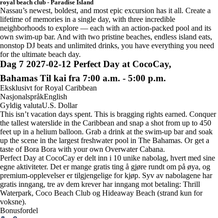
royal beach club - Paradise Island
Nassau’s newest, boldest, and most epic excursion has it all. Create a
lifetime of memories in a single day, with three incredible
neighborhoods to explore — each with an action-packed pool and its
own swim-up bar. And with two pristine beaches, endless island eats,
nonstop DJ beats and unlimited drinks, you have everything you need
for the ultimate beach day.
Dag
7
2027-02-12
Perfect Day at CocoCay,
Bahamas
Til kai fra 7:00 a.m. - 5:00 p.m.
Eksklusivt for Royal Caribbean
Nasjonalspråk
English
Gyldig valuta
U.S. Dollar
This isn’t vacation days spent. This is bragging rights earned. Conquer
the tallest waterslide in the Caribbean and snap a shot from up to 450
feet up in a helium balloon. Grab a drink at the swim-up bar and soak
up the scene in the largest freshwater pool in The Bahamas. Or get a
taste of Bora Bora with your own Overwater Cabana.
Perfect Day at CocoCay er delt inn i 10 unike nabolag, hvert med sine
egne aktiviteter. Det er mange gratis ting å gjøre rundt om på øya, og
premium-opplevelser er tilgjengelige for kjøp. Syv av nabolagene har
gratis inngang, tre av dem krever har inngang mot betaling: Thrill
Waterpark, Coco Beach Club og Hideaway Beach (strand kun for
voksne).
Bonusfordel