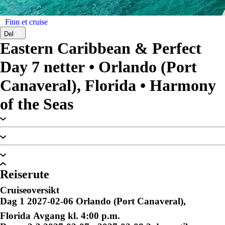
Finn et cruise
Del
Eastern Caribbean & Perfect
Day
7 netter
•
Orlando (Port
Canaveral), Florida
•
Harmony
of the Seas
Reiserute
Cruiseoversikt
Dag
1
2027-02-06
Orlando (Port Canaveral),
Florida
Avgang kl. 4:00 p.m.