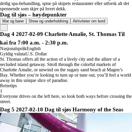
deilig spa-behandling, spise på skipets restauranter eller utforsk alt det
spennende som skjer på hvert dekk.
Dag til sjøs – høydepunkter
Mat og barer
Show og underholdning
Aktiviteter om bord
Dag
4
2027-02-09
Charlotte Amalie, St. Thomas
Til
kai fra 7:00 a.m. - 2:30 p.m.
Nasjonalspråk
English
Gyldig valuta
U.S. Dollar
St. Thomas offers all the action of a lively city and the allure of a
secluded island getaway. Stroll through the colorful markets of
Charlotte Amalie, or unwind on the sugary sand beach at Magen’s
Bay. Whether you’re looking to turn up or tune out, you’ll feel a world
away in this unique slice of paradise.
Reisetips
1
Everyone drives on the left here, so look both ways before crossing the
street.
Dag
5
2027-02-10
Dag til sjøs
Harmony of the Seas