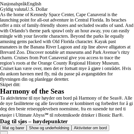
Nasjonalspråk
English
Gyldig valuta
U.S. Dollar
As the home of Kennedy Space Center, Cape Canaveral is the
launching point for all-out adventure in Central Florida. Its beaches
offer a mix of family-friendly shores and secluded swaths of sand. And
with Orlando’s theme park sprawl only an hour away, you can easily
mingle with your favorite characters. Beyond the parks lie equally
amusing gems packed with Old Florida character. Kayak past
manatees in the Banana River Lagoon and zip line above alligators at
Brevard Zoo. Discover notable art museums and Park Avenue’s ritzy
charm. Cruises from Port Canaveral give you access to trace the
region’s roots at the Orange County Regional History Museum.
Cruiset kan være over, men det er fortsatt mye å gjøre i området. Hvis
du ankom havnen med fly, må du passe på avgangstiden for
flyvningen din og planlegge deretter.
Skipet ditt:
Harmony of the Seas
Ta aktivitetene til nye høyder om bord på Harmony of the Seas®. Alle
de nye fasilitetene og alle favorittene er kombinert og forbedret for å gi
deg den beste reiseopplevelsen noensinne, fra en susende tur ned ti
etasjer i Ultimate Abyss℠ til robotmiksede drinker i Bionic Bar®.
Dag til sjøs – høydepunkter
Mat og barer
Show og underholdning
Aktiviteter om bord