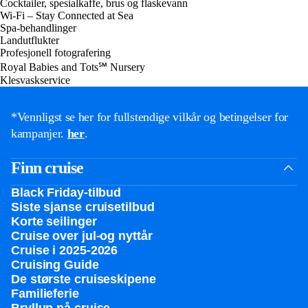
Cocktailer, spesialkaffe, brus og flaskevann
Wi-Fi – Stay Connected at Sea
Spa-behandlinger
Landutflukter
Profesjonell fotografering
Royal Babies and Tots℠ Nursery
Klesvaskservice
*Vennligst se her for fullstendige vilkår og betingelser for
kampanjer.
her
.
Finn cruise
Black Friday-tilbud
Siste sjanse cruisetilbud
Korte seilinger
Cruise over jul-og nyttår
Cruise i 2025-2026
Cruising Guide
De største cruiseskipene
Familieferie