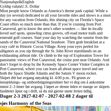
Nasjonalspråk
English
Gyldig valuta
U.S. Dollar
Most people know Orlando as America’s theme park capital. While a
day (or several) dedicated to all your favorite rides and shows is a must
for any vacation from Orlando, this shining city on Florida’s Space
Coast offers so much more than that. If you’re cruising from Port
Canaveral, get to know the area’s other wonders — like its locally
loved surf spots, sprawling citrus groves, off-road motor trails and
emerald golf courses. Start your day by watching the sunrise from the
sands of the Canaveral National Seashore. Then grab breakfast at a
cozy café in Historic Cocoa Village. Keep your eyes peeled for
alligators as you zip through the St. John River marshlands on an
exhilarating airboat ride. Or climb to the top of Exploration Tower for
panoramic views of Port Canaveral, the cruise port near Orlando. And
don’t forget to drop by the Kennedy Space Center Visitor Complex in
Port Canaveral, where you can learn all about space travel and see
both the Space Shuttle Atlantis and the Saturn V moon rocket.
Skipet ditt har avgang nøyaktig kl. 4:00 p.m.. På grunn av
innsjekkings- og ombordstigningsrutiner ber vi deg om å ankomme
minst 2–3 timer før avgang. I løpet av denne tiden er mange av skipets
fasiliteter åpne og i drift, så du må gjerne starte ferien tidlig.
Dager
2-3
2027-02-07 - 2027-02-08
2 dager til
sjøs
Harmony of the Seas