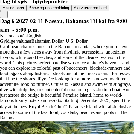
Dag til sjøs – høydepunkter
Mat og barer
Show og underholdning
Aktiviteter om bord
Dag
6
2027-02-11
Nassau, Bahamas
Til kai fra 9:00
a.m. - 5:00 p.m.
Nasjonalspråk
English
Gyldige valutaer
Bahamian Dollar, U.S. Dollar
Caribbean charm shines in the Bahamian capital, where you’re never
more than a few steps away from rhythmic percussions, appetizing
flavors, white-sand beaches, and some of the clearest waters in the
world. This picture-perfect paradise was once a pirate’s haven— and
you can explore its colorful past of buccaneers, blockade-runners and
bootleggers along historical streets and at the three colonial fortresses
that line the shores. If you’re looking for a more hands-on maritime
adventure, look no further. Cruise to Nassau and swim with stingrays,
dive with dolphins, or spot colorful coral on a glass-bottom boat. And
just across the bridge is beautiful Paradise Island, home to world-
famous luxury hotels and resorts. Starting December 2025, spend the
day at the new Royal Beach Club℠ Paradise Island with all-inclusive
access to some of the best food, cocktails, beaches and pools in The
Bahamas.