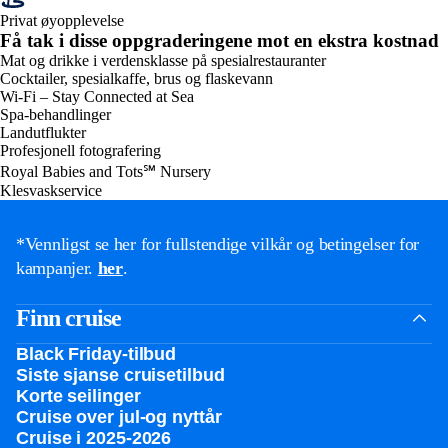
Privat øyopplevelse
Få tak i disse oppgraderingene mot en ekstra kostnad
Mat og drikke i verdensklasse på spesialrestauranter
Cocktailer, spesialkaffe, brus og flaskevann
Wi-Fi – Stay Connected at Sea
Spa-behandlinger
Landutflukter
Profesjonell fotografering
Royal Babies and Tots℠ Nursery
Klesvaskservice
*Vennligst se her for fullstendige vilkår og betingelser for
kampanjer.
her
.
Finn cruise
Black Friday-tilbud
Siste sjanse cruisetilbud
Korte seilinger
Cruise over jul-og nyttår
Cruise i 2025-2026