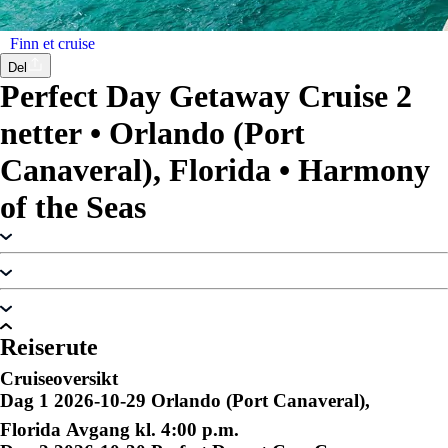
Finn et cruise
Del
Perfect Day Getaway Cruise
2
netter
•
Orlando (Port
Canaveral), Florida
•
Harmony
of the Seas
Reiserute
Cruiseoversikt
Dag
1
2026-10-29
Orlando (Port Canaveral),
Florida
Avgang kl. 4:00 p.m.