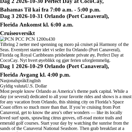
Dag
2
2026-10-30
Perfect Day at CocoCay,
Bahamas
Til kai fra 7:00 a.m. - 5:00 p.m.
Dag
3
2026-10-31
Orlando (Port Canaveral),
Florida
Ankomst kl. 6:00 a.m.
Cruiseoversikt
Tilbring 2 netter med spenning og moro på cruiset på Harmony of the
Seas. Eventyret starter idet vi seiler fra Orlando (Port Canaveral),
Florida og Royal Caribbeans prisbelønte private øy, Perfect Day at
CocoCay. Nyt hvert øyeblikk og gjør ferien uforglemmelig.
Dag
1
2026-10-29
Orlando (Port Canaveral),
Florida
Avgang kl. 4:00 p.m.
Nasjonalspråk
English
Gyldig valuta
U.S. Dollar
Most people know Orlando as America’s theme park capital. While a
day (or several) dedicated to all your favorite rides and shows is a must
for any vacation from Orlando, this shining city on Florida’s Space
Coast offers so much more than that. If you’re cruising from Port
Canaveral, get to know the area’s other wonders — like its locally
loved surf spots, sprawling citrus groves, off-road motor trails and
emerald golf courses. Start your day by watching the sunrise from the
sands of the Canaveral National Seashore. Then grab breakfast at a