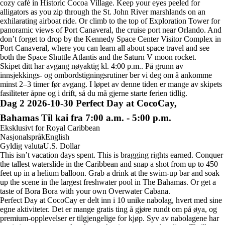
cozy café in Historic Cocoa Village. Keep your eyes peeled for
alligators as you zip through the St. John River marshlands on an
exhilarating airboat ride. Or climb to the top of Exploration Tower for
panoramic views of Port Canaveral, the cruise port near Orlando. And
don’t forget to drop by the Kennedy Space Center Visitor Complex in
Port Canaveral, where you can learn all about space travel and see
both the Space Shuttle Atlantis and the Saturn V moon rocket.
Skipet ditt har avgang nøyaktig kl. 4:00 p.m.. På grunn av
innsjekkings- og ombordstigningsrutiner ber vi deg om å ankomme
minst 2–3 timer før avgang. I løpet av denne tiden er mange av skipets
fasiliteter åpne og i drift, så du må gjerne starte ferien tidlig.
Dag
2
2026-10-30
Perfect Day at CocoCay,
Bahamas
Til kai fra 7:00 a.m. - 5:00 p.m.
Eksklusivt for Royal Caribbean
Nasjonalspråk
English
Gyldig valuta
U.S. Dollar
This isn’t vacation days spent. This is bragging rights earned. Conquer
the tallest waterslide in the Caribbean and snap a shot from up to 450
feet up in a helium balloon. Grab a drink at the swim-up bar and soak
up the scene in the largest freshwater pool in The Bahamas. Or get a
taste of Bora Bora with your own Overwater Cabana.
Perfect Day at CocoCay er delt inn i 10 unike nabolag, hvert med sine
egne aktiviteter. Det er mange gratis ting å gjøre rundt om på øya, og
premium-opplevelser er tilgjengelige for kjøp. Syv av nabolagene har