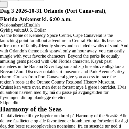
Dag
3
2026-10-31
Orlando (Port Canaveral),
Florida
Ankomst kl. 6:00 a.m.
Nasjonalspråk
English
Gyldig valuta
U.S. Dollar
As the home of Kennedy Space Center, Cape Canaveral is the
launching point for all-out adventure in Central Florida. Its beaches
offer a mix of family-friendly shores and secluded swaths of sand. And
with Orlando’s theme park sprawl only an hour away, you can easily
mingle with your favorite characters. Beyond the parks lie equally
amusing gems packed with Old Florida character. Kayak past
manatees in the Banana River Lagoon and zip line above alligators at
Brevard Zoo. Discover notable art museums and Park Avenue’s ritzy
charm. Cruises from Port Canaveral give you access to trace the
region’s roots at the Orange County Regional History Museum.
Cruiset kan være over, men det er fortsatt mye å gjøre i området. Hvis
du ankom havnen med fly, må du passe på avgangstiden for
flyvningen din og planlegge deretter.
Skipet ditt:
Harmony of the Seas
Ta aktivitetene til nye høyder om bord på Harmony of the Seas®. Alle
de nye fasilitetene og alle favorittene er kombinert og forbedret for å gi
deg den beste reiseopplevelsen noensinne, fra en susende tur ned ti